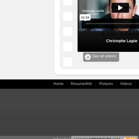
Christophe Lagüe
See all videos
Home
Resume/Info
Pictures
Videos