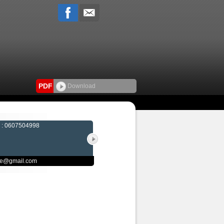
PDF
Download
e : 0607504998
phe@gmail.com