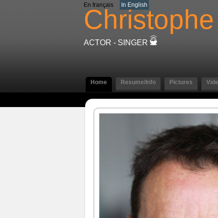
En français
In English
Christophe
ACTOR - SINGER
Home
Resume/Info
Pictures
Vid