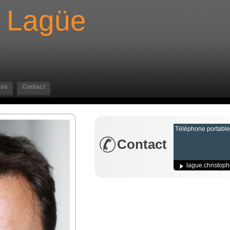
Lagüe
eos
Contact
Téléphone portabl
Contact
lague.christo